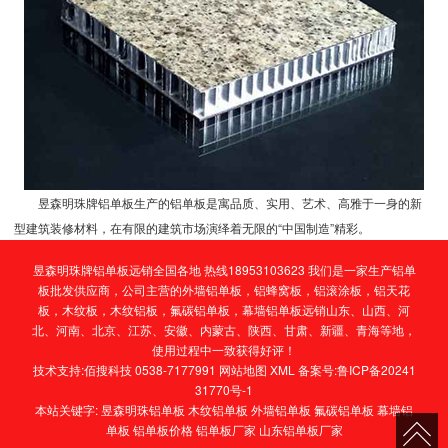
昱森明珠牌铝单板
生产的铝单板是寓品质、实用、艺术、高雅于一身的新
型建筑装修材料，在有限的建筑市场演绎着无限的“中国制造”精彩。
昱森明珠牌铝单板远销全国各地 热线18953103623 我们是一家生产铝单
板批发供应商，公司主营的
外墙铝单板
，
铝蜂窝板
，
铝滚涂板
，
铝天花
板
，
木纹板
，
木纹铝板
，
氟碳铝单板
，
幕墙铝单板
远销山东、山西、河
北、河南、北京、江苏、安徽、内蒙古、陕西、甘肃、新疆、青海等地，
使用过程中一致获得好评！
技术支持:
佰搜科技 0538-7177991
网站地图
XML
备案号:
鲁ICP备20241
31770号-1
本站关键字:
昱森明珠铝单板
木纹铝单板
外墙铝单板
氟碳铝单板
幕墙铝
单板
铝单板价格
铝单板厂家
山东铝单板厂家