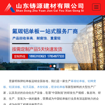
网站首页
产品展示
关于我们
新闻动态
工程案例
推荐产品
地图导航
昱森明珠牌铝单板远销全国各地
，我们是一家生产
幕墙铝单板
、
铝蜂窝
联系我们
板
、
铝滚涂板
、
铝天花板
、
木纹铝板
，
喷涂铝单板
等新型材料的大型生产厂
家，以其良好的自动化生产设备，彰显“中国制造”的研发生产规模，集咨询、研
发、生产、安装为一体的服务，荣膺成为中国铝单板行业具有深远影响力的企
业，成为中国工程建设推荐产品。