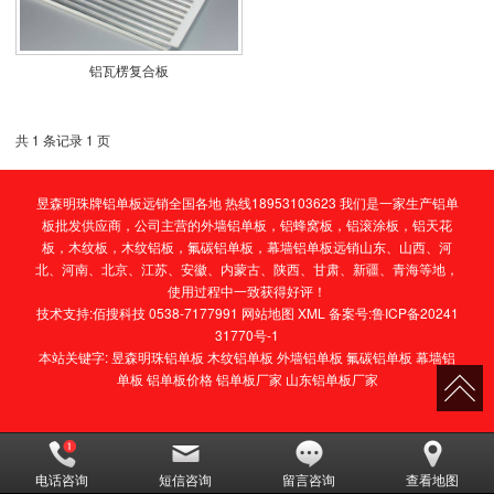
铝瓦楞复合板
共 1 条记录 1 页
昱森明珠牌铝单板远销全国各地 热线18953103623 我们是一家生产铝单
板批发供应商，公司主营的
外墙铝单板
，
铝蜂窝板
，
铝滚涂板
，
铝天花
板
，
木纹板
，
木纹铝板
，
氟碳铝单板
，
幕墙铝单板
远销山东、山西、河
北、河南、北京、江苏、安徽、内蒙古、陕西、甘肃、新疆、青海等地，
使用过程中一致获得好评！
技术支持:
佰搜科技 0538-7177991
网站地图
XML
备案号:
鲁ICP备20241
31770号-1
本站关键字:
昱森明珠铝单板
木纹铝单板
外墙铝单板
氟碳铝单板
幕墙铝
单板
铝单板价格
铝单板厂家
山东铝单板厂家
电话咨询
短信咨询
留言咨询
查看地图