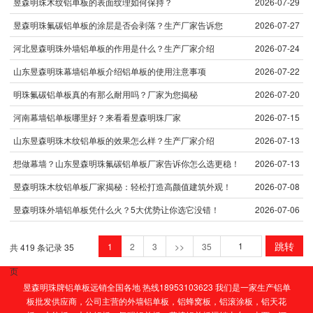
昱森明珠木纹铝单板的表面纹理如何保持？
2026-07-29
昱森明珠氟碳铝单板的涂层是否会剥落？生产厂家告诉您
2026-07-27
河北昱森明珠外墙铝单板的作用是什么？生产厂家介绍
2026-07-24
山东昱森明珠幕墙铝单板介绍铝单板的使用注意事项
2026-07-22
明珠氟碳铝单板真的有那么耐用吗？厂家为您揭秘
2026-07-20
河南幕墙铝单板哪里好？来看看昱森明珠厂家
2026-07-15
山东昱森明珠木纹铝单板的效果怎么样？生产厂家介绍
2026-07-13
想做幕墙？山东昱森明珠氟碳铝单板厂家告诉你怎么选更稳！
2026-07-13
昱森明珠木纹铝单板厂家揭秘：轻松打造高颜值建筑外观！
2026-07-08
昱森明珠外墙铝单板凭什么火？5大优势让你选它没错！
2026-07-06
跳转
1
2
3
>>
35
共 419 条记录 35
页
昱森明珠牌铝单板远销全国各地 热线18953103623 我们是一家生产铝单
板批发供应商，公司主营的
外墙铝单板
，
铝蜂窝板
，
铝滚涂板
，
铝天花