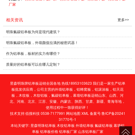
厂家
相关资讯
更多>>
明珠氟碳铝单板为何是现代建筑？
明珠氟碳铝单板，外墙颜值拉满的秘密武器！
作为铝单板，板材的实力有哪些？
质量好的铝单板可以在哪儿定制？
昱森明珠牌铝单板远销全国各地 热线18953103623 我们是一家生产铝单
板批发供应商，公司主营的
外墙铝单板
，
铝蜂窝板
，
铝滚涂板
，
铝天花
板
，
木纹板
，
木纹铝板
，
氟碳铝单板
，
幕墙铝单板
远销山东、山西、河
北、河南、北京、江苏、安徽、内蒙古、陕西、甘肃、新疆、青海等地，
使用过程中一致获得好评！
技术支持:
佰搜科技 0538-7177991
网站地图
XML
备案号:
鲁ICP备20241
31770号-1
本站关键字:
昱森明珠铝单板
木纹铝单板
外墙铝单板
氟碳铝单板
幕墙铝
单板
铝单板价格
铝单板厂家
山东铝单板厂家