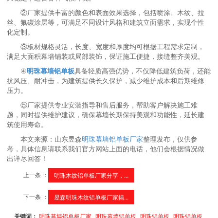
②厂家提供丰富的颜色和表面效果选择，包括喷涂、木纹、拉
丝、氟碳涂层等，可满足不同设计风格和建筑立面需求，实现个性
化定制。
③板材规格灵活，长度、宽度和厚度均可根据工程需求定制，
满足大面积幕墙铺装或局部装饰，保证施工便捷，接缝整齐美观。
④
明珠幕墙铝单板
具备轻质高强优势，不仅降低建筑负荷，还能
抗风压、耐冲击，为建筑提供长久保护，减少维护成本和后期维修
压力。
⑤厂家提供专业安装指导和售后服务，帮助客户解决施工难
题，同时提供维护建议，确保幕墙长期保持美观和功能性，延长建
筑使用寿命。
本文来源：山东昱森
明珠幕墙铝单板厂家
整理发布，仅供参
考，具体信息请联系我们官方网站上面的电话，他们会根据情况做
出详尽回答！
上一条 ：
明珠木纹铝单板厂家分享，...
下一条 ：
昱森明珠木纹铝单板厂家揭...
关键词：
明珠幕墙铝单板厂家
明珠幕墙铝单板
明珠铝单板
明珠铝单板