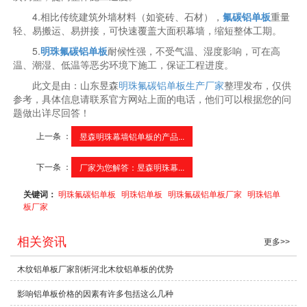
4.相比传统建筑外墙材料（如瓷砖、石材），
氟碳铝单板
重量
轻、易搬运、易拼接，可快速覆盖大面积幕墙，缩短整体工期。
5.
明珠氟碳铝单板
耐候性强，不受气温、湿度影响，可在高
温、潮湿、低温等恶劣环境下施工，保证工程进度。
此文是由：山东昱森
明珠氟碳铝单板生产厂家
整理发布，仅供
参考，具体信息请联系官方网站上面的电话，他们可以根据您的问
题做出详尽回答！
上一条 ：
昱森明珠幕墙铝单板的产品...
下一条 ：
厂家为您解答：昱森明珠幕...
关键词：
明珠氟碳铝单板
明珠铝单板
明珠氟碳铝单板厂家
明珠铝单
板厂家
相关资讯
更多>>
木纹铝单板厂家剖析河北木纹铝单板的优势
影响铝单板价格的因素有许多包括这么几种