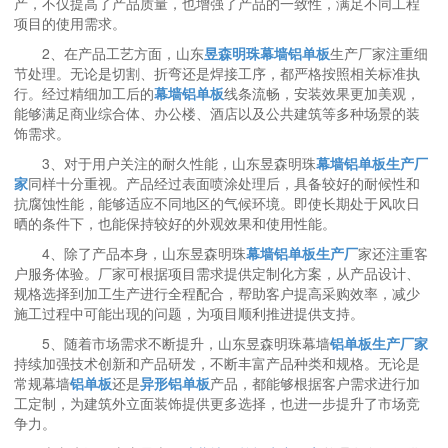
产，不仅提高了产品质量，也增强了产品的一致性，满足不同工程
项目的使用需求。
2、在产品工艺方面，山东
昱森明珠幕墙铝单板
生产厂家注重细
节处理。无论是切割、折弯还是焊接工序，都严格按照相关标准执
行。经过精细加工后的
幕墙铝单板
线条流畅，安装效果更加美观，
能够满足商业综合体、办公楼、酒店以及公共建筑等多种场景的装
饰需求。
3、对于用户关注的耐久性能，山东昱森明珠
幕墙铝单板生产厂
家
同样十分重视。产品经过表面喷涂处理后，具备较好的耐候性和
抗腐蚀性能，能够适应不同地区的气候环境。即使长期处于风吹日
晒的条件下，也能保持较好的外观效果和使用性能。
4、除了产品本身，山东昱森明珠
幕墙铝单板生产厂
家还注重客
户服务体验。厂家可根据项目需求提供定制化方案，从产品设计、
规格选择到加工生产进行全程配合，帮助客户提高采购效率，减少
施工过程中可能出现的问题，为项目顺利推进提供支持。
5、随着市场需求不断提升，山东昱森明珠幕墙
铝单板生产厂家
持续加强技术创新和产品研发，不断丰富产品种类和规格。无论是
常规幕墙
铝单板
还是
异形铝单板
产品，都能够根据客户需求进行加
工定制，为建筑外立面装饰提供更多选择，也进一步提升了市场竞
争力。