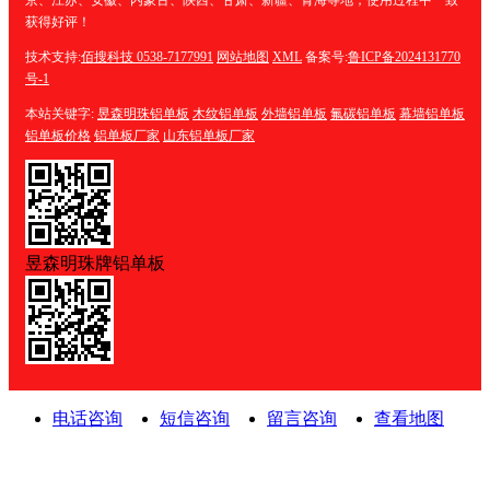
获得好评！
技术支持:
佰搜科技 0538-7177991
网站地图
XML
备案号:
鲁ICP备2024131770
号-1
本站关键字:
昱森明珠铝单板
木纹铝单板
外墙铝单板
氟碳铝单板
幕墙铝单板
铝单板价格
铝单板厂家
山东铝单板厂家
昱森明珠牌铝单板
电话咨询
短信咨询
留言咨询
查看地图