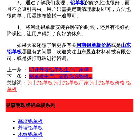
3、 通过了解我们发现，
铝单板
的耐久性也很好，而
且不会吸引害虫，用户只需要定期清理板材即可，方法也
很简单，用湿抹布擦拭一遍即可。
4、 将河北铝单板安装在卧室的时候，还具有很好的
降噪性，让用户得到了良好的休息。
如果大家还想了解更多有关
河南铝单板价格
或是
山东
铝单板
哪里有的问题，欢迎关注山东昱森材料科技有限公
司，或是拨打电话进行咨询。
上一条 ：
明珠外墙铝单板生产厂家详...
下一条 ：
铝单板生产厂家教你选购板...
关键词：
河北铝单板
河北铝单板厂家
河北铝单板价格
铝
单板
昱森明珠牌铝单板系列
幕墙铝单板
外墙铝单板
木纹铝单板