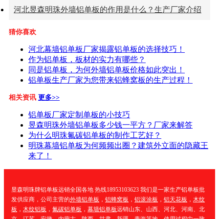
河北昱森明珠外墙铝单板的作用是什么？生产厂家介绍
猜你喜欢
河北幕墙铝单板厂家揭露铝单板的选择技巧！
作为铝单板，板材的实力有哪些？
同是铝单板，为何外墙铝单板价格如此突出！
铝单板生产厂家为您带来铝蜂窝板的生产过程！
相关资讯
更多>>
铝单板厂家定制单板的小技巧
昱森明珠外墙铝单板多少钱一平方？厂家来解答
为什么明珠氟碳铝单板的制作工艺好？
明珠幕墙铝单板为何频频出圈？建筑外立面的隐藏王
来了！
昱森明珠牌铝单板远销全国各地 热线18953103623 我们是一家生产铝单板批
发供应商，公司主营的
外墙铝单板
，
铝蜂窝板
，
铝滚涂板
，
铝天花板
，
木纹
板
，
木纹铝板
，
氟碳铝单板
，
幕墙铝单板
远销山东、山西、河北、河南、北
京、江苏、安徽、内蒙古、陕西、甘肃、新疆、青海等地，使用过程中一致