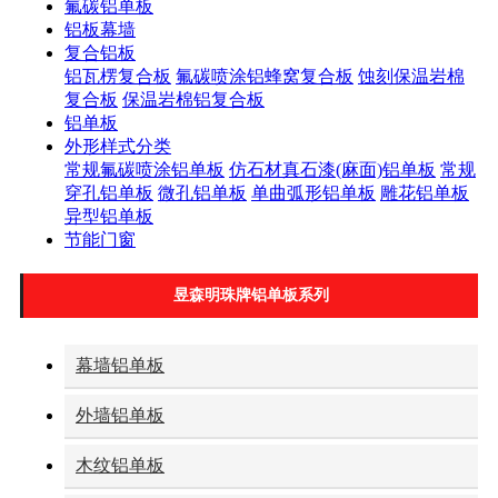
氟碳铝单板
铝板幕墙
复合铝板
铝瓦楞复合板
氟碳喷涂铝蜂窝复合板
蚀刻保温岩棉
复合板
保温岩棉铝复合板
铝单板
外形样式分类
常规氟碳喷涂铝单板
仿石材真石漆(麻面)铝单板
常规
穿孔铝单板
微孔铝单板
单曲弧形铝单板
雕花铝单板
异型铝单板
节能门窗
昱森明珠牌铝单板系列
幕墙铝单板
外墙铝单板
木纹铝单板