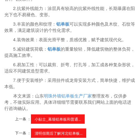
2.抗紫外线能力：涂层具有较高的抗紫外线性能，长期暴露在阳
光下也不易褪色、变形。
3.丰富的颜色和纹理：
铝单板
可以实现多种颜色及木纹、石纹等
效果，满足建筑设计的个性化需求。
4.装饰效果：表面光滑平整，质感优雅，赋予建筑现代化。
5.减轻建筑荷载：
铝单板
的重量较轻，降低建筑物的整体负荷，
提高施工效率。
6.易加工性：可以裁剪、折弯、打孔等，加工成各种复杂形状，
适应不同建筑造型需求。
7.便于安装维护：采用挂件或龙骨安装方式，简单快捷，维护成
本低。
本文来源：山东
明珠外墙铝单板生产厂家
整理发布，仅供参
考，不做实际应用。具体详细细节需要联系我们网站上面的电话进
行咨询确认。
上一条 ：
小贴士_幕墙铝单板和普通...
下一条 ：
清明假期后了解河北铝单板...