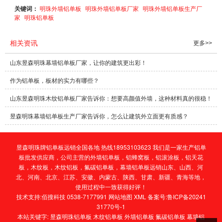
关键词：
明珠外墙铝单板
明珠外墙铝单板厂家
明珠外墙铝单板生产厂
家
明珠铝单板
相关资讯
更多>>
山东昱森明珠幕墙铝单板厂家，让你的建筑更出彩！
作为铝单板，板材的实力有哪些？
山东昱森明珠木纹铝单板厂家告诉你：想要高颜值外墙，这种材料真的很稳！
昱森明珠幕墙铝单板生产厂家告诉你，怎么让建筑外立面更有质感？
昱森明珠牌铝单板远销全国各地 热线18953103623 我们是一家生产铝单
板批发供应商，公司主营的
外墙铝单板
，
铝蜂窝板
，
铝滚涂板
，
铝天花
板
，
木纹板
，
木纹铝板
，
氟碳铝单板
，
幕墙铝单板
远销山东、山西、河
北、河南、北京、江苏、安徽、内蒙古、陕西、甘肃、新疆、青海等地，
使用过程中一致获得好评！
技术支持:
佰搜科技 0538-7177991
网站地图
XML
备案号:
鲁ICP备20241
31770号-1
本站关键字:
昱森明珠铝单板
木纹铝单板
外墙铝单板
氟碳铝单板
幕墙铝