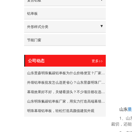
- 铝瓦楞复合板
铝单板
- 氟碳喷涂铝蜂窝复合板
外形样式分类
- 蚀刻保温岩棉复合板
- 常规氟碳喷涂铝单板
节能门窗
- 保温岩棉铝复合板
- 仿石材真石漆(麻面)铝单板
- 常规穿孔铝单板
更多>>
公司动态
- 微孔铝单板
山东昱森明珠氟碳铝单板为什么价格便宜？厂家告诉您
外墙铝单板批发怎么选更省心？山东昱森明珠厂家给你说清楚
- 单曲弧形铝单板
幕墙效果好不好，关键看源头？不少项目都在选山东昱森明珠幕墙铝单板生产厂家
- 雕花铝单板
山东明珠氟碳铝单板厂家，用实力打造高端幕墙品质！
- 异型铝单板
山东
昱
明珠幕墙铝单板，轻松打造高颜值建筑外观
1、山
裁切，还能