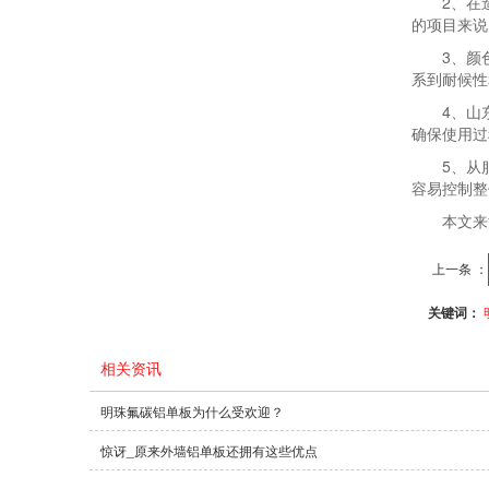
2、在
的项目来说
3、颜
系到耐候性
4、山
确保使用过
5、从
容易控制整
本文来
上一条 ：
关键词：
相关资讯
明珠氟碳铝单板为什么受欢迎？
惊讶_原来外墙铝单板还拥有这些优点