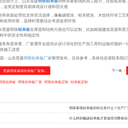
造型设计上，山东昱森
明珠铝单板
同样具备较强的加工能力，比如弧形板
，这类定制更容易体现设计感和层次感
色和表面处理也支持灵活选择，像氟碳喷涂、粉末喷涂、木纹转印等工艺
和使用年限，选择时需要综合考虑使用环境
东昱森明珠
铝单板
在厚度和结构方面也可以定制，比如根据建筑高度和受
程中的安全性和稳定性
服务角度来看，厂家通常会提供从设计深化到生产加工再到运输对接的一
体施工进度
源：山东昱森
明珠铝单板厂家
整理发布，仅供参考，具体信息请联系我们
下一条 ：
昱森明珠幕墙铝单板厂家揭...
明珠铝单板
明珠铝单板厂家
明珠铝单板定制
铝单板定制
明珠幕墙铝单板的特点有什么？生产厂
什么样的氟碳铝单板才更值得消费者信